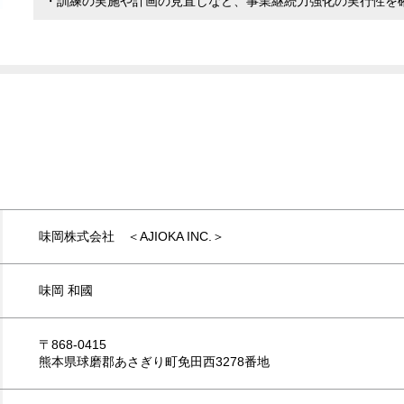
味岡株式会社 ＜AJIOKA INC.＞
味岡 和國
〒868-0415
熊本県球磨郡あさぎり町免田西3278番地